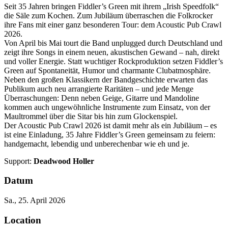
Seit 35 Jahren bringen Fiddler’s Green mit ihrem „Irish Speedfolk“
die Säle zum Kochen. Zum Jubiläum überraschen die Folkrocker
ihre Fans mit einer ganz besonderen Tour: dem Acoustic Pub Crawl
2026.
Von April bis Mai tourt die Band unplugged durch Deutschland und
zeigt ihre Songs in einem neuen, akustischen Gewand – nah, direkt
und voller Energie. Statt wuchtiger Rockproduktion setzen Fiddler’s
Green auf Spontaneität, Humor und charmante Clubatmosphäre.
Neben den großen Klassikern der Bandgeschichte erwarten das
Publikum auch neu arrangierte Raritäten – und jede Menge
Überraschungen: Denn neben Geige, Gitarre und Mandoline
kommen auch ungewöhnliche Instrumente zum Einsatz, von der
Maultrommel über die Sitar bis hin zum Glockenspiel.
Der Acoustic Pub Crawl 2026 ist damit mehr als ein Jubiläum – es
ist eine Einladung, 35 Jahre Fiddler’s Green gemeinsam zu feiern:
handgemacht, lebendig und unberechenbar wie eh und je.
Support:
Deadwood Holler
Datum
Sa., 25. April 2026
Location