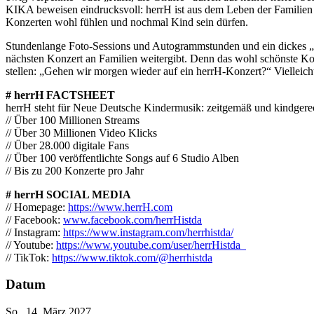
KIKA beweisen eindrucksvoll: herrH ist aus dem Leben der Familien 
Konzerten wohl fühlen und nochmal Kind sein dürfen.
Stundenlange Foto-Sessions und Autogrammstunden und ein dickes „H
nächsten Konzert an Familien weitergibt. Denn das wohl schönste Kom
stellen: „Gehen wir morgen wieder auf ein herrH-Konzert?“ Vielleicht
# herrH FACTSHEET
herrH steht für Neue Deutsche Kindermusik: zeitgemäß und kindgerec
// Über 100 Millionen Streams
// Über 30 Millionen Video Klicks
// Über 28.000 digitale Fans
// Über 100 veröffentlichte Songs auf 6 Studio Alben
// Bis zu 200 Konzerte pro Jahr
# herrH SOCIAL MEDIA
// Homepage:
https://www.herrH.com
// Facebook:
www.facebook.com/herrHistda
// Instagram:
https://www.instagram.com/herrhistda/
// Youtube:
https://www.youtube.com/user/herrHistda
// TikTok:
https://www.tiktok.com/@herrhistda
Datum
So., 14. März 2027