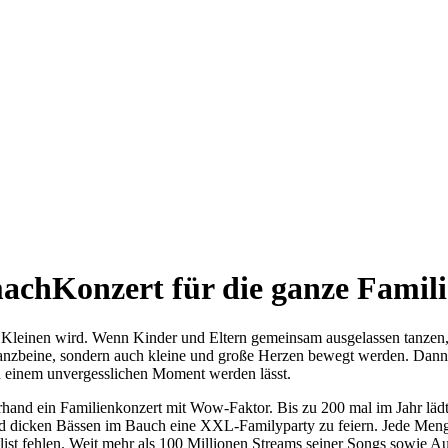
achKonzert für die ganze Famili
Kleinen wird. Wenn Kinder und Eltern gemeinsam ausgelassen tanzen, 
anzbeine, sondern auch kleine und große Herzen bewegt werden. Dann 
u einem unvergesslichen Moment werden lässt.
rhand ein Familienkonzert mit Wow-Faktor. Bis zu 200 mal im Jahr lädt
 und dicken Bässen im Bauch eine XXL-Familyparty zu feiern. Jede Me
tlist fehlen. Weit mehr als 100 Millionen Streams seiner Songs sowie A