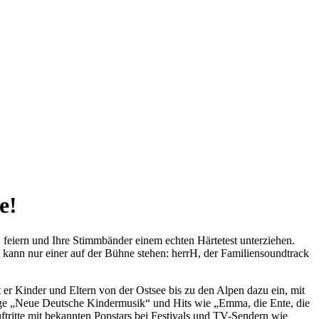
e!
feiern und Ihre Stimmbänder einem echten Härtetest unterziehen.
kann nur einer auf der Bühne stehen: herrH, der Familiensoundtrack
 er Kinder und Eltern von der Ostsee bis zu den Alpen dazu ein, mit
nge „Neue Deutsche Kindermusik“ und Hits wie „Emma, die Ente, die
uftritte mit bekannten Popstars bei Festivals und TV-Sendern wie