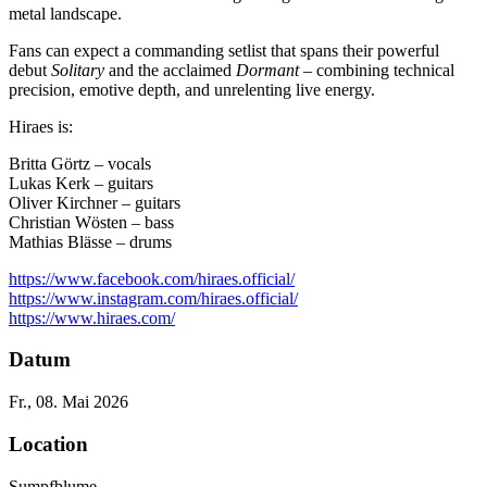
metal landscape.
Fans can expect a commanding setlist that spans their powerful
debut
Solitary
and the acclaimed
Dormant
– combining technical
precision, emotive depth, and unrelenting live energy.
Hiraes is:
Britta Görtz – vocals
Lukas Kerk – guitars
Oliver Kirchner – guitars
Christian Wösten – bass
Mathias Blässe – drums
https://www.facebook.com/hiraes.official/
https://www.instagram.com/hiraes.official/
https://www.hiraes.com/
Datum
Fr., 08. Mai 2026
Location
Sumpfblume