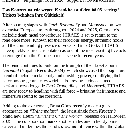
HIRAES – Nightflight Tour 2026 | Support: NOPREACHER
Das Konzert wurde wegen Krankheit auf den 08.05. verlegt!
Tickets behalten ihre Gültigkeit!
After sharing stages with
Dark Tranquillity
and
Moonspell
on two
extensive European tours throughout 2024 and 2025, Germany’s
melodic death metal powerhouse HIRAES is set to return to the
road once more! Known for their ferocious energy, anthemic hooks,
and the commanding presence of vocalist Britta Görtz, HIRAES
have quickly earned a reputation as one of the most exciting live acts
to emerge from the European metal scene in recent years.
The band continues to build on the triumph of their latest album
Dormant
(Napalm Records, 2024), which showcased their signature
blend of melodic melancholy and crushing power, solidifying their
place among genre heavyweights. Following their acclaimed
performances alongside
Dark Tranquillity
and
Moonspell
, HIRAES
are now ready to headline with full force – bringing their intense and
immersive sound to the forefront.
Adding to the excitement, Britta Görtz recently made a guest
appearance on
“Tränenpalast”
, the latest single from
Kreator’s
brand new album
“Krushers Of The World”
, released on Halloween
2025. The collaboration marks another milestone in her dynamic
career and underlines the band’s growing influence within the global