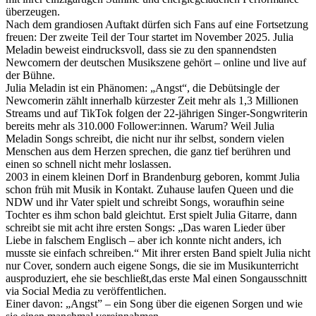
überzeugen.
Nach dem grandiosen Auftakt dürfen sich Fans auf eine Fortsetzung
freuen: Der zweite Teil der Tour startet im November 2025. Julia
Meladin beweist eindrucksvoll, dass sie zu den spannendsten
Newcomern der deutschen Musikszene gehört – online und live auf
der Bühne.
Julia Meladin ist ein Phänomen: „Angst“, die Debütsingle der
Newcomerin zählt innerhalb kürzester Zeit mehr als 1,3 Millionen
Streams und auf TikTok folgen der 22-jährigen Singer-Songwriterin
bereits mehr als 310.000 Follower:innen. Warum? Weil Julia
Meladin Songs schreibt, die nicht nur ihr selbst, sondern vielen
Menschen aus dem Herzen sprechen, die ganz tief berühren und
einen so schnell nicht mehr loslassen.
2003 in einem kleinen Dorf in Brandenburg geboren, kommt Julia
schon früh mit Musik in Kontakt. Zuhause laufen Queen und die
NDW und ihr Vater spielt und schreibt Songs, woraufhin seine
Tochter es ihm schon bald gleichtut. Erst spielt Julia Gitarre, dann
schreibt sie mit acht ihre ersten Songs: „Das waren Lieder über
Liebe in falschem Englisch – aber ich konnte nicht anders, ich
musste sie einfach schreiben.“ Mit ihrer ersten Band spielt Julia nicht
nur Cover, sondern auch eigene Songs, die sie im Musikunterricht
ausproduziert, ehe sie beschließt,das erste Mal einen Songausschnitt
via Social Media zu veröffentlichen.
Einer davon: „Angst” – ein Song über die eigenen Sorgen und wie