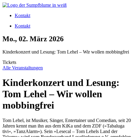
Zum
Inhalt
Kontakt
wechseln
Kontakt
Mo., 02. März 2026
Kinderkonzert und Lesung: Tom Lehel – Wir wollen mobbingfrei
Tickets
Alle Veranstaltungen
Kinderkonzert und Lesung:
Tom Lehel – Wir wollen
mobbingfrei
Tom Lehel, ist Musiker, Sänger, Entertainer und Comedian, seit 20
Jahren kennt man ihn aus dem KiKa und dem ZDF (»Tabaluga
tivi«, »TanzAlarm«). Sein »Lesecal – Tom Lehels Land der
Träume« wird vom Bundesverband Leseförderung e.V. empfohlen.