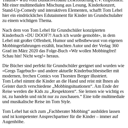
Mit einer multimedialen Mischung aus Lesung, Kinderkonzert,
Stand-Up-Comedy und interaktiven Elementen, schafft Tom Lehel
hier ein eindrückliches Edutainment für Kinder im Grundschulalter
zu einem wichtigen Thema.
Nach dem von Tom Lehel für Grundschüler konzipierten
Kinderbuch »DU DOOF?! Auch ich wurde gemobbt«, in dem
Lehel mit großer Offenheit, Humor und selbstbewusst von eigenen
Mobbingerfahrungen erzählt, brachten Autor und der Verlag 360
Grad im März 2020 das Folge-Buch »Wir wollen Mobbingfrei!
Schau hin! Nicht weg!« heraus.
Die Bücher sind perfekt für Grundschüler geeignet und wurden wie
»Gregs Tagebuch« und andere aktuelle Kinderbuchbestseller mit
modernen, frechen Comics von Thorsten Berger illustriert.
Tom Lehel nimmt die Kinder an die Hand und reist mit Ihnen als
Geister durch verschiedene „Mobbingsituationen“. Am Ende der
Reise werden die Kids zu „Respektoren“. Sie lernen wie wichtig es
ist, zu handeln und nicht nur zu zuschauen.“ Eine tolle multimediale
und musikalische Reise im Tom Style.
Tom Lehel hat sich zum „Fachberater Mobbing“ ausbilden lassen
und ist kompetenter Ansprechpartner für die Kinder – immer auf
Augenhöhe.