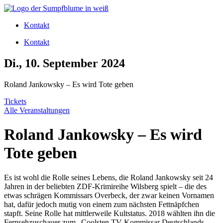
Zum
Inhalt
Kontakt
wechseln
Kontakt
Di., 10. September 2024
Roland Jankowsky – Es wird Tote geben
Tickets
Alle Veranstaltungen
Roland Jankowsky – Es wird
Tote geben
Es ist wohl die Rolle seines Lebens, die Roland Jankowsky seit 24
Jahren in der beliebten ZDF-Krimireihe Wilsberg spielt – die des
etwas schrägen Kommissars Overbeck, der zwar keinen Vornamen
hat, dafür jedoch mutig von einem zum nächsten Fettnäpfchen
stapft. Seine Rolle hat mittlerweile Kultstatus. 2018 wählten ihn die
Fernsehzuschauer zum „Coolsten TV-Kommissar Deutschlands