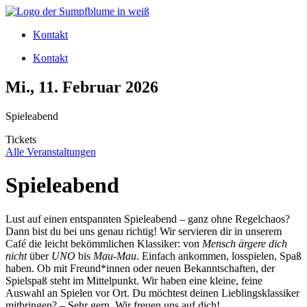
Zum
Inhalt
Kontakt
wechseln
Kontakt
Mi., 11. Februar 2026
Spieleabend
Tickets
Alle Veranstaltungen
Spieleabend
Lust auf einen entspannten Spieleabend – ganz ohne Regelchaos?
Dann bist du bei uns genau richtig! Wir servieren dir in unserem
Café die leicht bekömmlichen Klassiker: von
Mensch ärgere dich
nicht
über
UNO
bis
Mau-Mau
. Einfach ankommen, losspielen, Spaß
haben. Ob mit Freund*innen oder neuen Bekanntschaften, der
Spielspaß steht im Mittelpunkt. Wir haben eine kleine, feine
Auswahl an Spielen vor Ort. Du möchtest deinen Lieblingsklassiker
mitbringen? – Sehr gern. Wir freuen uns auf dich!