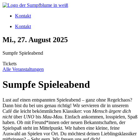
Zum
Inhalt
Kontakt
wechseln
Kontakt
Mi., 27. August 2025
Sumpfe Spieleabend
Tickets
Alle Veranstaltungen
Sumpfe Spieleabend
Lust auf einen entspannten Spieleabend – ganz ohne Regelchaos?
Dann bist du bei uns genau richtig! Wir servieren dir in unserem
Café die leicht bekömmlichen Klassiker: von
Mensch ärgere dich
nicht
über
UNO
bis
Mau-Mau
. Einfach ankommen, losspielen, Spaß
haben. Ob mit Freund*innen oder neuen Bekanntschaften, der
Spielspaß steht im Mittelpunkt. Wir haben eine kleine, feine
Auswahl an Spielen vor Ort. Du möchtest deinen Lieblingsklassiker
mitbringen? – Sehr gern. Wir freuen uns auf dich!