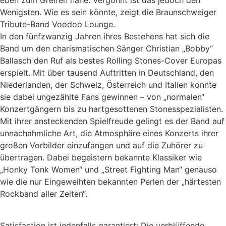
eben zum Greifen nahe. Vergönnt ist das jedoch den
Wenigsten. Wie es sein könnte, zeigt die Braunschweiger
Tribute-Band Voodoo Lounge.
In den fünfzwanzig Jahren ihres Bestehens hat sich die
Band um den charismatischen Sänger Christian „Bobby“
Ballasch den Ruf als bestes Rolling Stones-Cover Europas
erspielt. Mit über tausend Auftritten in Deutschland, den
Niederlanden, der Schweiz, Österreich und Italien konnte
sie dabei ungezählte Fans gewinnen – von „normalen“
Konzertgängern bis zu hartgesottenen Stonesspezialisten.
Mit ihrer ansteckenden Spielfreude gelingt es der Band auf
unnachahmliche Art, die Atmosphäre eines Konzerts ihrer
großen Vorbilder einzufangen und auf die Zuhörer zu
übertragen. Dabei begeistern bekannte Klassiker wie
„Honky Tonk Women“ und „Street Fighting Man“ genauso
wie die nur Eingeweihten bekannten Perlen der „härtesten
Rockband aller Zeiten“.
Satisfaction ist jedenfalls garantiert: Die verblüffende