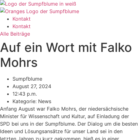
Zum
Inhalt
wechseln
Kontakt
Kontakt
Alle Beiträge
Auf ein Wort mit Falko
Mohrs
Sumpfblume
August 27, 2024
12:43 p.m.
Kategorie:
News
Anfang August war Falko Mohrs, der niedersächsische
Minister für Wissenschaft und Kultur, auf Einladung der
SPD bei uns in der Sumpfblume. Der Dialog um die besten
Ideen und Lösungsansätze für unser Land sei in den
letzten Jahren zu kurz gekommen, hieß es in einer